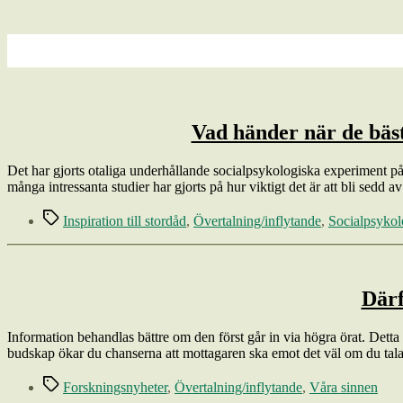
Vad händer när de bäst
Det har gjorts otaliga underhållande socialpsykologiska experiment på h
många intressanta studier har gjorts på hur viktigt det är att bli sedd 
Etiketter
Inspiration till stordåd
,
Övertalning/inflytande
,
Socialpsykol
Därf
Information behandlas bättre om den först går in via högra örat. Detta hä
budskap ökar du chanserna att mottagaren ska emot det väl om du tal
Etiketter
Forskningsnyheter
,
Övertalning/inflytande
,
Våra sinnen