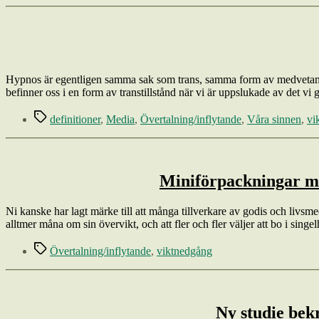
Hypnos är egentligen samma sak som trans, samma form av medvetandetil
befinner oss i en form av transtillstånd när vi är uppslukade av det vi
Etiketter
definitioner
,
Media
,
Övertalning/inflytande
,
Våra sinnen
,
vi
Miniförpackningar med
Ni kanske har lagt märke till att många tillverkare av godis och livsm
alltmer måna om sin övervikt, och att fler och fler väljer att bo i sin
Etiketter
Övertalning/inflytande
,
viktnedgång
Ny studie bekr