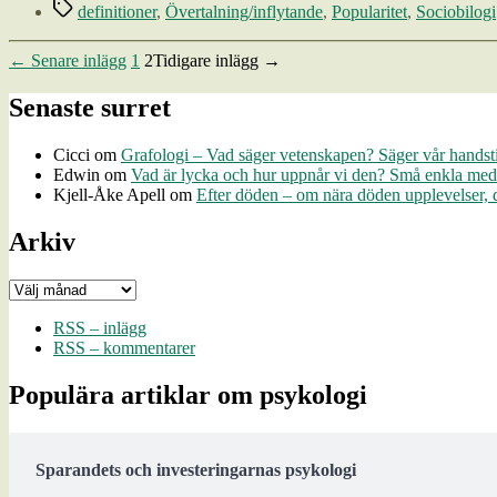
Etiketter
definitioner
,
Övertalning/inflytande
,
Popularitet
,
Sociobilogi
Sidnumrering
←
Senare
inlägg
1
2
Tidigare
inlägg
→
för
Senaste surret
inlägg
Cicci
om
Grafologi – Vad säger vetenskapen? Säger vår handst
Edwin
om
Vad är lycka och hur uppnår vi den? Små enkla medel t
Kjell-Åke Apell
om
Efter döden – om nära döden upplevelser, de
Arkiv
Arkiv
RSS – inlägg
RSS – kommentarer
Populära artiklar om psykologi
Sparandets och investeringarnas psykologi