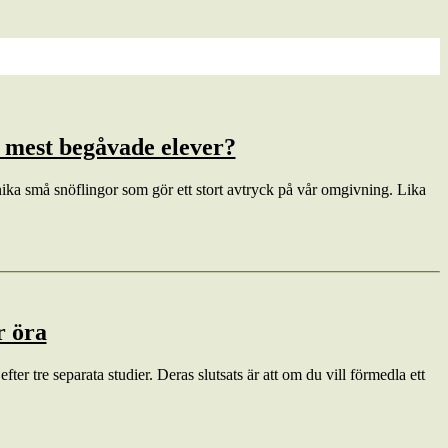
s mest begåvade elever?
 unika små snöflingor som gör ett stort avtryck på vår omgivning. Lika
r öra
ter tre separata studier. Deras slutsats är att om du vill förmedla ett