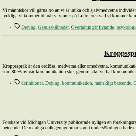
Vi människor vill gärna tro att vi är unika och självmedvetna indivi
lyckliga vi kommer bli när vi vinner på Lotto, och vad vi kommer kä
Etiketter
Dejting
,
Genusskillnader
,
Övertalning/inflytande
,
psykologi
Kroppssprå
Kroppsspråk är den ordlösa, medvetna eller omedvetna, kommunikatione
som 80 % av vår kommunikation sker genom icke-verbal kommunikation.
Etiketter
definitioner
,
Dejting
,
kommunikation
,
mänskligt beteende
,
Ö
Forskare vid Michigan University publicerade nyligen en forskningsra
beteende. De manliga collegeungdomar som i undersökningen hade en