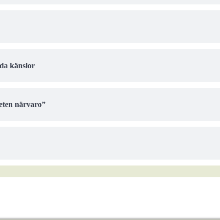
ida känslor
eten närvaro”