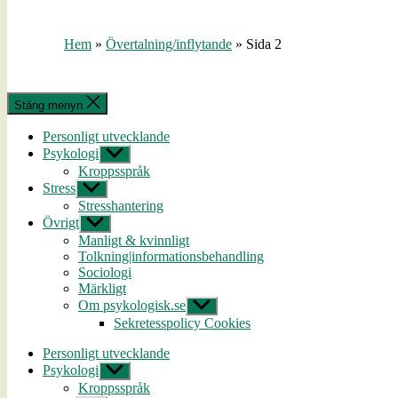
Hem
»
Övertalning/inflytande
»
Sida 2
Stäng menyn
Personligt utvecklande
Psykologi
Visa
undermeny
Kroppsspråk
Stress
Visa
undermeny
Stresshantering
Övrigt
Visa
undermeny
Manligt & kvinnligt
Tolkning|informationsbehandling
Sociologi
Märkligt
Om psykologisk.se
Visa
undermeny
Sekretesspolicy Cookies
Personligt utvecklande
Psykologi
Visa
undermeny
Kroppsspråk