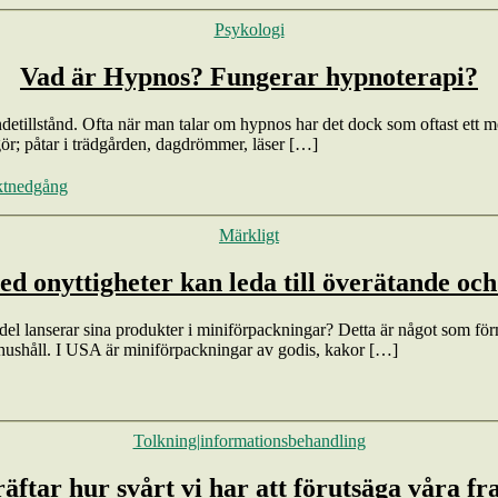
Kategorier
Psykologi
Vad är Hypnos? Fungerar hypnoterapi?
lstånd. Ofta när man talar om hypnos har det dock som oftast ett mer s
 gör; påtar i trädgården, dagdrömmer, läser […]
ktnedgång
Kategorier
Märkligt
 onyttigheter kan leda till överätande och
edel lanserar sina produkter i miniförpackningar? Detta är något som för
gelhushåll. I USA är miniförpackningar av godis, kakor […]
Kategorier
Tolkning|informationsbehandling
äftar hur svårt vi har att förutsäga våra f