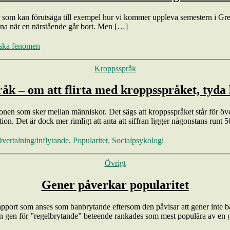
der som kan förutsäga till exempel hur vi kommer uppleva semestern i G
nna när en närstående går bort. Men […]
ska fenomen
Kategorier
Kroppsspråk
k – om att flirta med kroppsspråket, tyda 
n som sker mellan människor. Det sägs att kroppsspråket står för över 
 Det är dock mer rimligt att anta att siffran ligger någonstans runt 
vertalning/inflytande
,
Popularitet
,
Socialpsykologi
Kategorier
Övrigt
Gener påverkar popularitet
pport som anses som banbrytande eftersom den påvisar att gener inte ba
 gen för ”regelbrytande” beteende rankades som mest populära av en