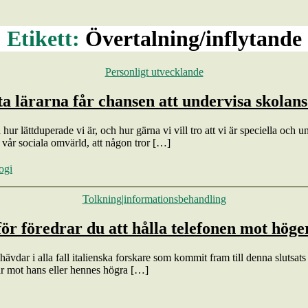
Etikett:
Övertalning/inflytande
Kategorier
Personligt utvecklande
a lärarna får chansen att undervisa skolan
ur lättduperade vi är, och hur gärna vi vill tro att vi är speciella och
av vår sociala omvärld, att någon tror […]
ogi
Kategorier
Tolkning|informationsbehandling
ör föredrar du att hålla telefonen mot höge
vdar i alla fall italienska forskare som kommit fram till denna slutsats ef
ar mot hans eller hennes högra […]