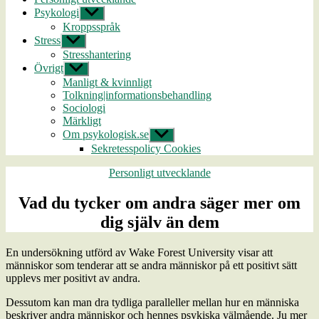
Psykologi
Visa
undermeny
Kroppsspråk
Stress
Visa
undermeny
Stresshantering
Övrigt
Visa
undermeny
Manligt & kvinnligt
Tolkning|informationsbehandling
Sociologi
Märkligt
Om psykologisk.se
Visa
undermeny
Sekretesspolicy Cookies
Kategorier
Personligt utvecklande
Vad du tycker om andra säger mer om
dig själv än dem
En undersökning utförd av Wake Forest University visar att
människor som tenderar att se andra människor på ett positivt sätt
upplevs mer positivt av andra.
Dessutom kan man dra tydliga paralleller mellan hur en människa
beskriver andra människor och hennes psykiska välmående. Ju mer