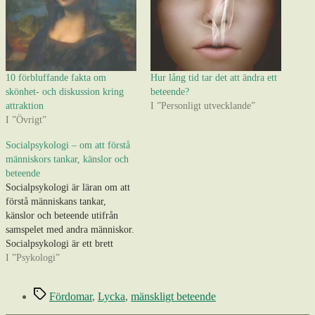
10 förbluffande fakta om
Hur lång tid tar det att ändra ett
skönhet- och diskussion kring
beteende?
attraktion
I ”Personligt utvecklande”
I ”Övrigt”
Socialpsykologi – om att förstå
människors tankar, känslor och
beteende
Socialpsykologi är läran om att
förstå människans tankar,
känslor och beteende utifrån
samspelet med andra människor.
Socialpsykologi är ett brett
ämne som rör sig inom såväl
I ”Psykologi”
psykologins dimensioner som
sociologin och handlar om att
Etiketter
Fördomar
,
Lycka
,
mänskligt beteende
försöka förstå hur människans
tankar, känslor och beteende