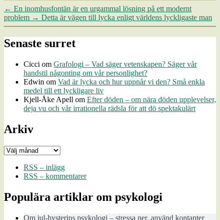
←
En inomhusfontän är en urgammal lösning på ett modernt
påverkas av andra människors
problem
→
Detta är vägen till lycka enligt världens lyckligaste man
sociala närvaro. Faktum är…
Senaste surret
Cicci
om
Grafologi – Vad säger vetenskapen? Säger vår
handstil någonting om vår personlighet?
Edwin
om
Vad är lycka och hur uppnår vi den? Små enkla
medel till ett lyckligare liv
Kjell-Åke Apell
om
Efter döden – om nära döden upplevelser,
deja vu och vår irrationella rädsla för att dö spektakulärt
Arkiv
Arkiv
RSS – inlägg
RSS – kommentarer
Populära artiklar om psykologi
Om jul-hysterins psykologi – stressa ner, använd kontanter