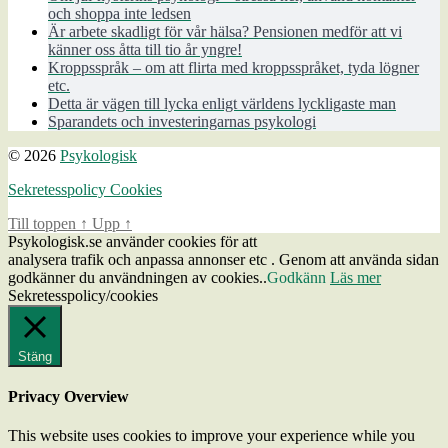
och shoppa inte ledsen
Är arbete skadligt för vår hälsa? Pensionen medför att vi
känner oss åtta till tio år yngre!
Kroppsspråk – om att flirta med kroppsspråket, tyda lögner
etc.
Detta är vägen till lycka enligt världens lyckligaste man
Sparandets och investeringarnas psykologi
© 2026
Psykologisk
Sekretesspolicy Cookies
Till toppen
↑
Upp
↑
Psykologisk.se använder cookies för att
analysera trafik och anpassa annonser etc . Genom att använda sidan
godkänner du användningen av cookies..
Godkänn
Läs mer
Sekretesspolicy/cookies
Stäng
Privacy Overview
This website uses cookies to improve your experience while you