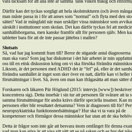
vara tacksam för att alla inte är samma ­ tänk vilken tråkig och enformig
Därför kan det tyckas sorgligt att hela skolstrukturen (och även många
man måste passa in i för att anses som ”normal” och flyta med den st
sättet? Vad är mångfald när man urskiljer vissa människor som avvika
särskilt i institutioner som skolan. Det kan därför tyckas fel att med
samhällsborgarna, men kanske framför allt för personen själv. Men k
tabletter bara för att de inte passar jättebra i mallen?
Slutsats
Så, vad har jag kommit fram till? Beror de stigande antal diagnoserna p
man ska vara? Som jag har diskuterar i det här arbetet är min uppfattni
oss till en etisk diskussion kring om vi ska försöka förändra människor
Liksom, är det personen med ADHD det är “fel” på, eller är det samhälls
förändra samhället är inget som sker över en natt, därför kan vi heller 
förutsättningar i livet. Så, även om man kan ifrågasätta att man sätter d
Forskaren och läkaren Pär Höglund (2015: intervju [www]) beskriver a
koncentrera sig). Detta innebär i sin tur att personen får svårare att t
samma förutsättningar för andra krävs därför speciella insatser. Kan 
personen eller blir resultatet detsamma? Vem är diagnosen till för? Pe
neuropsykiatriska funktionsnedsättningar? Hur ska vi ta vara på de
kompetenser och förmågor dessa människor har utan att de ska behöv
Detta är frågor som inte går att besvara inom omfånget för denna exami
vad man kan göra är att visa sitt sätt att se på saken och se hur det på