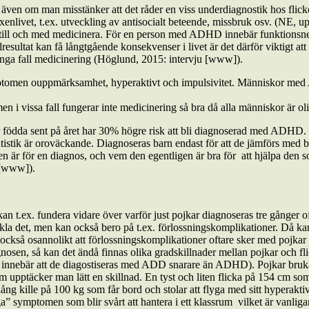
även om man misstänker att det råder en viss underdiagnostik hos flic
 vuxenlivet, t.ex. utveckling av antisocialt beteende, missbruk osv. (NE
 till och med medicinera. För en person med ADHD innebär funktionsnedsä
lresultat kan få långtgående konsekvenser i livet är det därför viktigt
nga fall medicinering (Höglund, 2015: intervju [www]).
mptomen ouppmärksamhet, hyperaktivt och impulsivitet. Människor med 
, men i vissa fall fungerar inte medicinering så bra då alla människor 
m är födda sent på året har 30% högre risk att bli diagnoserad med ADH
istik är oroväckande. Diagnoseras barn endast för att de jämförs med bar
en är för en diagnos, och vem den egentligen är bra för ­ att hjälpa den
o [www]).
an t.ex. fundera vidare över varför just pojkar diagnoseras tre gånge
eckla det, men kan också bero på t.ex. förlossningskomplikationer. Då k
 också osannolikt att förlossningskomplikationer oftare sker med pojkar
osen, så kan det ändå finnas olika gradskillnader mellan pojkar och fl
et innebär att de diagostiseras med ADD snarare än ADHD). Pojkar bruka
um upptäcker man lätt en skillnad. En tyst och liten flicka på 154 cm s
lång kille på 100 kg som får bord och stolar att flyga med sitt hyperakt
” symptomen som blir svårt att hantera i ett klassrum ­ vilket är vanlig