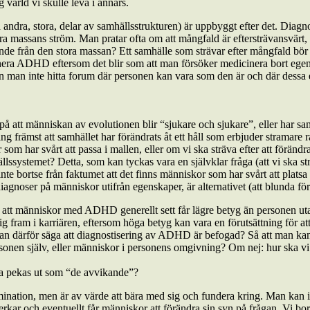
 värld vi skulle leva i annars.
 andra, stora, delar av samhällsstrukturen) är uppbyggt efter det. Diag
ora massans ström. Man pratar ofta om att mångfald är eftersträvansvär
nde från den stora massan? Ett samhälle som strävar efter mångfald bö
icinera ADHD eftersom det blir som att man försöker medicinera bort egens
an man inte hitta forum där personen kan vara som den är och där dess
å att människan av evolutionen blir “sjukare och sjukare”, eller har samh
ng främst att samhället har förändrats åt ett håll som erbjuder stramare 
 som har svårt att passa i mallen, eller om vi ska sträva efter att föränd
systemet? Detta, som kan tyckas vara en självklar fråga (att vi ska strä
inte bortse från faktumet att det finns människor som har svårt att platsa 
iagnoser på människor utifrån egenskaper, är alternativet (att blunda för d
tt människor med ADHD generellt sett får lägre betyg än personen utan 
a sig fram i karriären, eftersom höga betyg kan vara en förutsättning för
man därför säga att diagnostisering av ADHD är befogad? Så att man kan
rsonen själv, eller människor i personens omgivning? Om nej: hur ska vi 
a pekas ut som “de avvikande”?
nation, men är av värde att bära med sig och fundera kring. Man kan inte
verkar och eventuellt får människor att förändra sin syn på frågan. Vi bo