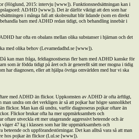
kor (Höglund, 2015: intervju [www]). Funktionsnedsättningan kan i
, uppslagsord: AD/HD [www]). Det är därför viktigt att den som har
ttningen i många fall att skolresultat blir lidande (som en direkt
 att behandla barn med ADHD redan tidigt, och behandling innebär i
ADHD har ofta en obalans mellan olika substanser i hjärnan och det
är olika med olika behov (Levamedadhd.se [www]).
D. Då kan man fråga, feldiagnostiseras fler barn med ADHD kanske för
n som är födda tidigt på året och är generellt sätt mer mogna i tidig
 som har diagnosen, eller att hjälpa övriga omvärlden med hur vi ska
r oftare med ADHD än flickor. Uppkomsten av ADHD är ofta ärftligt,
an man undra om det verkligen är så att pojkar har högre sannolikhet
 än flickor. Man kan då undra, varför diagnoseras pojkar oftare än
ickor. Flickor brukar ofta ha mer uppmärksamhets­ och
r oftare utveckla ett mer utagerande aggressivt beteende och är
om väger 47 kg i klassen som har lite uppmärksamhets­ och
iva beteende och uppförandestörningar. Det kan alltså vara så att man
are hos pojkar än flickor (Lul.se [www]).