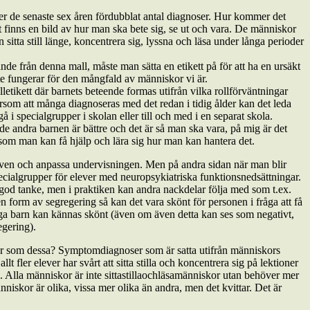
der de senaste sex åren fördubblat antal diagnoser. Hur kommer det
t finns en bild av hur man ska bete sig, se ut och vara. De människor
sitta still länge, koncentrera sig, lyssna och läsa under långa perioder
ande från denna mall, måste man sätta en etikett på för att ha en ursäkt
te fungerar för den mångfald av människor vi är.
ikett där barnets beteende formas utifrån vilka rollförväntningar
tersom att många diagnoseras med det redan i tidig ålder kan det leda
 i specialgrupper i skolan eller till och med i en separat skola.
e andra barnen är bättre och det är så man ska vara, på mig är det
rsom man kan få hjälp och lära sig hur man kan hantera det.
eleven och anpassa undervisningen. Men på andra sidan när man blir
pecialgrupper för elever med neuropsykiatriska funktionsnedsättningar.
 god tanke, men i praktiken kan andra nackdelar följa med som t.ex.
 form av segregering så kan det vara skönt för personen i fråga att få
ga barn kan kännas skönt (även om även detta kan ses som negativt,
egering).
r som dessa? Symptomdiagnoser som är satta utifrån människors
t fler elever har svårt att sitta stilla och koncentrera sig på lektioner
Alla människor är inte sitta­stilla­och­läsa­människor utan behöver mer
änniskor är olika, vissa mer olika än andra, men det kvittar. Det är