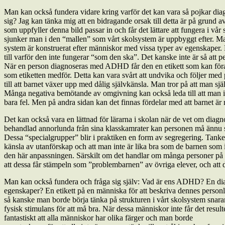
Man kan också fundera vidare kring varför det kan vara så pojkar diagn
sig? Jag kan tänka mig att en bidragande orsak till detta är på grund 
som uppfyller denna bild passar in och får det lättare att fungera i vå
sjunker man i den “mallen” som vårt skolsystem är uppbyggt efter. Man
system är konstruerat efter människor med vissa typer av egenskaper. Där
till varför den inte fungerar “som den ska”. Det kanske inte är så at
När en person diagnoseras med ADHD får den en etikett som kan föra m
som etiketten medför. Detta kan vara svårt att undvika och följer med p
till att barnet växer upp med dålig självkänsla. Man tror på att man sj
Många negativa bemötande av omgivning kan också leda till att man int
bara fel. Men på andra sidan kan det finnas fördelar med att barnet ä
Det kan också vara en lättnad för lärarna i skolan när de vet om diag
behandlad annorlunda från sina klasskamrater kan personen må ännu säm
Dessa “specialgrupper” blir i praktiken en form av segregering. Tanke
känsla av utanförskap och att man inte är lika bra som de barnen som 
den här anpassningen. Särskilt om det handlar om många personer på 
att dessa får stämpeln som ”problembarnen” av övriga elever, och att d
Man kan också fundera och fråga sig själv: Vad är ens ADHD? En di
egenskaper? En etikett på en människa för att beskriva dennes personlighe
så kanske man borde börja tänka på strukturen i vårt skolsystem snarare
fysisk stimulans för att må bra. När dessa människor inte får det result
fantastiskt att alla människor har olika färger och man borde