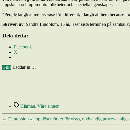
uppskatta och uppmuntra olikheter och speciella egenskaper.
“People laugh at me because I’m different, I laugh at them because the
Skriven av
: Sandra Lindblom, 15 år, läser sista terminen på samhälls
Dela detta:
Facebook
X
Gilla
Laddar in …
Etiketter
Hjärnan
,
Våra sinnen
←
Depression – hopplöst mörker för vissa, nödvändig process enligt 