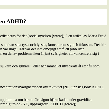
omen ADHD?
dicineras för det (socialstyrelsen [www]). I en artikel av Maria Fröjd
som kan sitta tysta och lyssna, koncentrera sig och fokusera. Det blir
on var unga. Här var det inte omöjligt att få ett jobb utan
en del av problematiken är just svårigheter att koncentrera sig i
ukare och sjukare”, eller har samhället utvecklats åt ett håll som
oncentrationssvårigheter och överaktivitet (NE, uppslagsord: AD/HD
an uppkomma om barnet får någon hjärnskada under graviditet,
är förtidigt fö dd (NE, uppslagsord: AD/HD [www]).