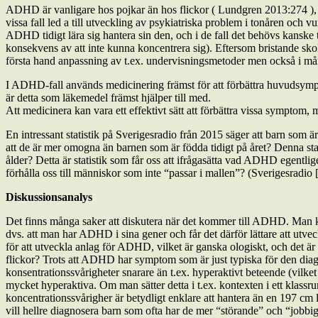
ADHD är vanligare hos pojkar än hos flickor ( Lundgren 2013:274 ), 
vissa fall led a till utveckling av psykiatriska problem i tonåren och
ADHD tidigt lära sig hantera sin den, och i de fall det behövs kanske
konsekvens av att inte kunna koncentrera sig). Eftersom bristande sko
första hand anpassning av t.ex. undervisningsmetoder men också i må
I ADHD­-fall används medicinering främst för att förbättra huvudsy
är detta som läkemedel främst hjälper till med.
Att medicinera kan vara ett effektivt sätt att förbättra vissa symptom
En intressant statistik på Sverigesradio från 2015 säger att barn so
att de är mer omogna än barnen som är födda tidigt på året? Denna stat
ålder? Detta är statistik som får oss att ifrågasätta vad ADHD egentlig
förhålla oss till människor som inte “passar i mallen”? (Sverigesradi
Diskussionsanalys
Det finns många saker att diskutera när det kommer till ADHD. Man k
dvs. att man har ADHD i sina gener och får det därför lättare att utv
för att utveckla anlag för ADHD, vilket är ganska ologiskt, och det är
flickor? Trots att ADHD har symptom som är just typiska för den diagn
konsentrationssvårigheter snarare än t.ex. hyperaktivt beteende (vilk
mycket hyperaktiva. Om man sätter detta i t.ex. kontexten i ett klassr
koncentrationssvårigher är betydligt enklare att hantera än en 197 cm 
vill hellre diagnosera barn som ofta har de mer “störande” och “jobbiga