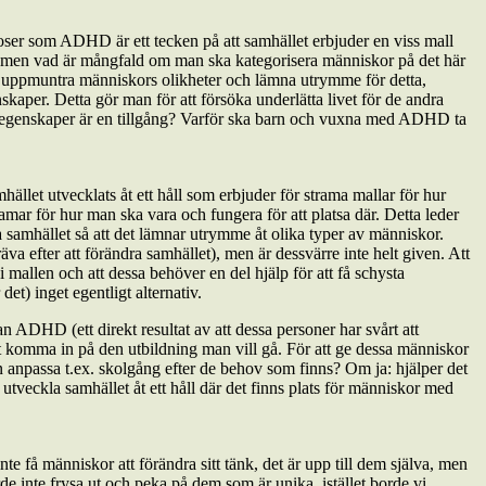
noser som ADHD är ett tecken på att samhället erbjuder en viss mall
t, men vad är mångfald om man ska kategorisera människor på det här
r uppmuntra människors olikheter och lämna utrymme för detta,
kaper. Detta gör man för att försöka underlätta livet för de andra
a egenskaper är en tillgång? Varför ska barn och vuxna med ADHD ta
ället utvecklats åt ett håll som erbjuder för strama mallar för hur
ramar för hur man ska vara och fungera för att platsa där. Detta leder
ra samhället så att det lämnar utrymme åt olika typer av människor.
va efter att förändra samhället), men är dessvärre inte helt given. Att
i mallen och att dessa behöver en del hjälp för att få schysta
et) inget egentligt alternativ.
ADHD (ett direkt resultat av att dessa personer har svårt att
 att komma in på den utbildning man vill gå. För att ge dessa människor
 anpassa t.ex. skolgång efter de behov som finns? Om ja: hjälper det
utveckla samhället åt ett håll där det finns plats för människor med
 få människor att förändra sitt tänk, det är upp till dem själva, men
rde inte frysa ut och peka på dem som är unika, istället borde vi