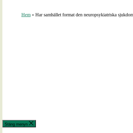
Hem
»
Har samhället format den neuropsykiatriska sjuk
Stäng menyn