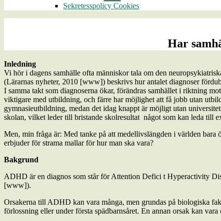
undermeny
Sekretesspolicy Cookies
Har samhä
Inledning
Vi hör i dagens samhälle ofta människor tala om den neuropsykiatriska 
(Lärarnas nyheter, 2010 [www]) beskrivs hur antalet diagnoser fördubb
I samma takt som diagnoserna ökar, förändras samhället i riktning mot 
viktigare med utbildning, och färre har möjlighet att få jobb utan utbild
gymnasieutbildning, medan det idag knappt är möjligt utan universitet
skolan, vilket leder till bristande skolresultat ­ något som kan leda till 
Men, min fråga är: Med tanke på att medellivslängden i världen bara ök
erbjuder för strama mallar för hur man ska vara?
Bakgrund
ADHD är en diagnos som står för Attention Defici t Hyperactivity D
[www]).
Orsakerna till ADHD kan vara många, men grundas på biologiska faktor
förlossning eller under första spädbarnsåret. En annan orsak kan vara