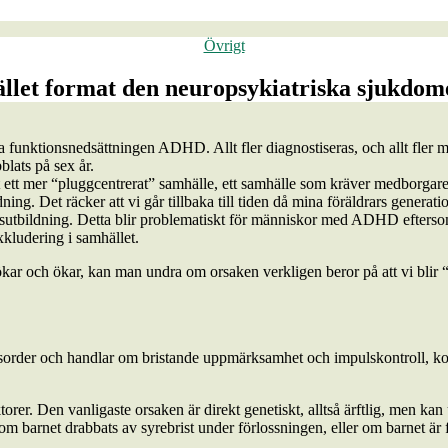
Kategorier
Övrigt
llet format den neuropsykiatriska sjukd
funktionsnedsättningen ADHD. Allt fler diagnostiseras, och allt fler me
lats på sex år.
ett mer “plugg­centrerat” samhälle, ett samhälle som kräver medborgare 
ning. Det räcker att vi går tillbaka till tiden då mina föräldrars generati
sutbildning. Detta blir problematiskt för människor med ADHD eftersom 
exkludering i samhället.
ar och ökar, kan man undra om orsaken verkligen beror på att vi blir “sj
isorder och handlar om bristande uppmärksamhet och impulskontroll, k
er. Den vanligaste orsaken är direkt genetiskt, alltså ärftlig, men k
 om barnet drabbats av syrebrist under förlossningen, eller om barnet 