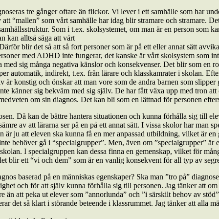
oseras tre gånger oftare än flickor. Vi lever i ett samhälle som har un
av att “mallen” som vårt samhälle har idag blir stramare och stramare. De
r samhällsstruktur. Som i t.ex. skolsystemet, om man är en person som kan 
 kan alltså säga att vårt
för blir det så att så fort personer som är på ett eller annat sätt avvik
t personer med ADHD inte fungerar, det kanske är vårt skolsystem som in
ed sig många negativa känslor och konsekvenser. Det blir som en rollet
er automatik, indirekt, t.ex. från lärare och klasskamrater i skolan. Ef
älv är konstig och önskar att man vore som de andra barnen som slipper gå
e känner sig bekväm med sig själv. De har fått växa upp med tron att d
r medveten om sin diagnos. Det kan bli som en lättnad för personen efte
nosen. Då kan de bättre hantera situationen och kunna förhålla sig till 
re av att lärarna ser på en på ett annat sätt. I vissa skolor har man s
n är ju att eleven ska kunna få en mer anpassad utbildning, vilket är en
inte behöver gå i “specialgrupper”. Men, även om ”specialgrupper” är en
skolan. I specialgruppen kan dessa finna en gemenskap, vilket för mån
et blir ett “vi och dem” som är en vanlig konsekvent för all typ av segr
agnos baserad på en människas egenskaper? Ska man ”tro på” diagnose
t och för att själv kunna förhålla sig till personen. Jag tänker att om all
 än att peka ut elever som ”annorlunda” och ”i särskilt behov av stöd”. 
erar det så klart i störande beteende i klassrummet. Jag tänker att alla m